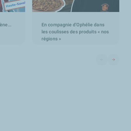
ne...
En compagnie d’Ophélie dans
les coulisses des produits « nos
régions »
Diapositive précéd
Diapositive