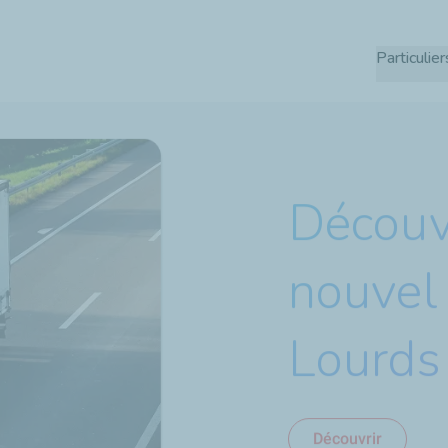
Aller
au
Particulier
contenu
principal
Découv
nouvel
Lourds
Découvrir
J’en profite !