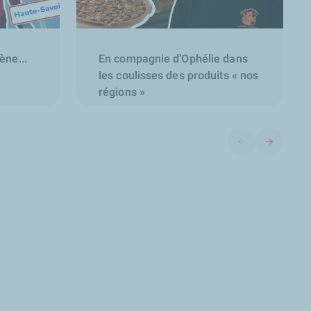
ne...
En compagnie d’Ophélie dans
les coulisses des produits « nos
régions »
Diapositive précéd
Diapositive