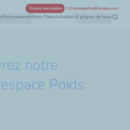
Trouver une station
E-boutique
TotalEnergies.com
s
Professionnels
Bons Plans
Actualités
À propos de nous
Recherch
rez notre
 espace Poids