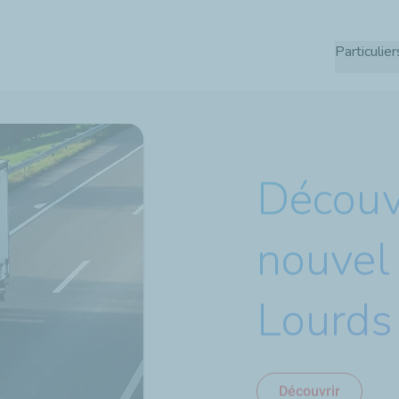
Aller
au
Particulier
contenu
principal
Découv
nouvel
Lourds
Découvrir
J’en profite !