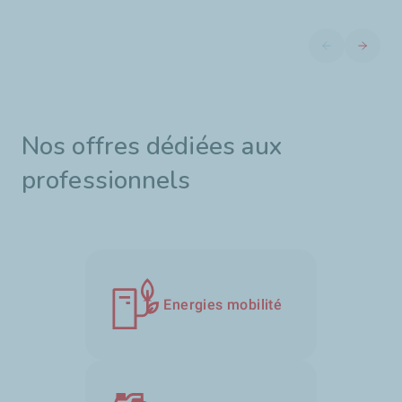
Diapositive pré
Diaposit
Nos offres dédiées aux
professionnels
Energies mobilité