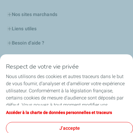
Nos sites marchands
Liens utiles
Besoin d'aide ?
Nos cartes
Respect de votre vie privée
Certificats d'économies d'énergie
Nous utilisons des cookies et autres traceurs dans le but
de vous fournir, d’analyser et d’améliorer votre expérience
Nos partenaires
utilisateur. Conformément à la législation française,
certains cookies de mesure d'audience sont déposés par
Collaborer avec TotalEnergies
défaut. Vous pouvez à tout moment modifier vos
paramètres de cookies en cliquant sur le bouton « Gérer
Accéder à la charte de données personnelles et traceurs
Accessibilité
mes cookies ». En cliquant sur le bouton « J’accepte »,
vous acceptez le dépôt de l’ensemble des cookies. Dans le
J'accepte